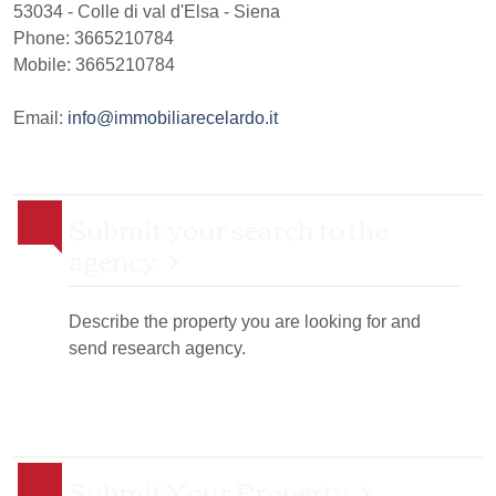
53034
-
Colle di val d'Elsa
-
Siena
Phone:
3665210784
Mobile: 3665210784
Email:
info@immobiliarecelardo.it
Submit your search to the
agency
Describe the property you are looking for and
send research agency.
Submit Your Property