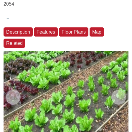
2054
+
Description
Features
Floor Plans
Map
Related