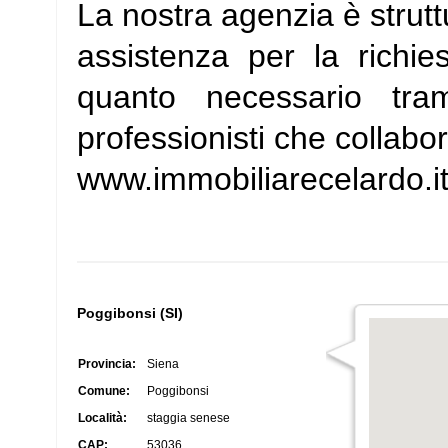
La nostra agenzia è strutt
assistenza per la richie
quanto necessario tram
professionisti che collabo
www.immobiliarecelardo.i
Poggibonsi (SI)
Provincia:
Siena
Comune:
Poggibonsi
Località:
staggia senese
CAP:
53036