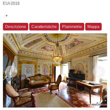
EUI-2016
+
Descrizione
Caratteristiche
Planimetrie
Mappa