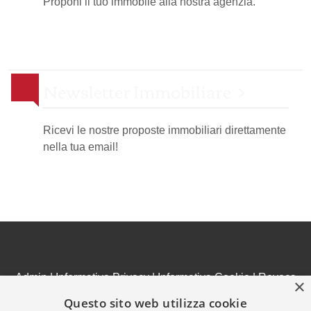
Proponi il tuo immobile alla nostra agenzia.
Newsletter Immobiliare
Ricevi le nostre proposte immobiliari direttamente
nella tua email!
Admin
|
Informativa Privacy
|
Informativa Cookie
|
Revoca
×
Consensi
Questo sito web utilizza cookie