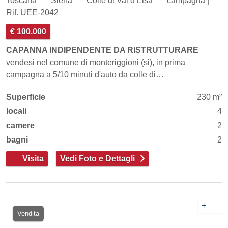
Toscana
Siena
Colle di Val d'Elsa
campagna |
Rif. UEE-2042
€ 100.000
CAPANNA INDIPENDENTE DA RISTRUTTURARE
vendesi nel comune di monteriggioni (si), in prima
campagna a 5/10 minuti d'auto da colle di…
Superficie
230 m²
locali
4
camere
2
bagni
2
Visita
Vedi Foto e Dettagli
+
Vendita