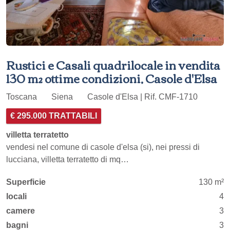
Rustici e Casali quadrilocale in vendita
130 m² ottime condizioni, Casole d'Elsa
Toscana
Siena
Casole d'Elsa | Rif. CMF-1710
€ 295.000 TRATTABILI
villetta terratetto
vendesi nel comune di casole d'elsa (si), nei pressi di
lucciana, villetta terratetto di mq…
Superficie
130 m²
locali
4
camere
3
bagni
3