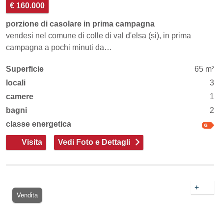
€ 160.000
porzione di casolare in prima campagna
vendesi nel comune di colle di val d'elsa (si), in prima
campagna a pochi minuti da…
Superficie
65 m²
locali
3
camere
1
bagni
2
classe energetica
Visita
Vedi Foto e Dettagli
+
Vendita