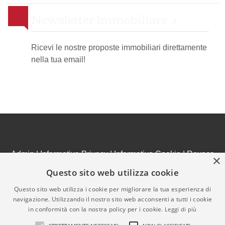
Newsletter Immobiliare
Ricevi le nostre proposte immobiliari direttamente
nella tua email!
Admin
|
Informativa Privacy
|
Informativa Cookie
|
Revoca
×
Consensi
Questo sito web utilizza cookie
© Copyright 2026 - IMMOBILIARE CELARDO - All Rights
Questo sito web utilizza i cookie per migliorare la tua esperienza di
reserved - Part. IVA 01418670525
navigazione. Utilizzando il nostro sito web acconsenti a tutti i cookie
Iscrizione REA della CCIAA di ______________ n.
in conformità con la nostra policy per i cookie.
Leggi di più
_________________